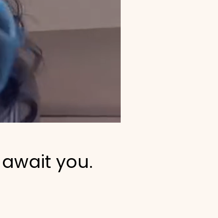
 await you.